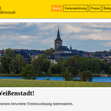
g
Home
Ferienwohnung
Preise
Bele
nstadt
eißenstadt!
Sternen bewertete Ferienwohnung interessieren.