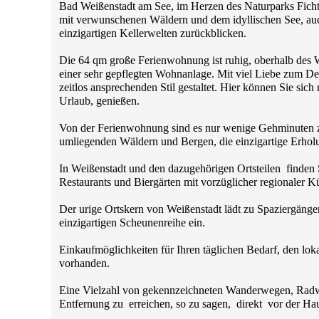
Bad Weißenstadt am See, im Herzen des Naturparks Fic
mit verwunschenen Wäldern und dem idyllischen See, auc
einzigartigen Kellerwelten zurückblicken.
Die 64 qm große Ferienwohnung ist ruhig, oberhalb des W
einer sehr gepflegten Wohnanlage. Mit viel Liebe zum De
zeitlos ansprechenden Stil gestaltet. Hier können Sie sich
Urlaub, genießen.
Von der Ferienwohnung sind es nur wenige Gehminuten zu
umliegenden Wäldern und Bergen, die einzigartige Erhol
In Weißenstadt und den dazugehörigen Ortsteilen finden 
Restaurants und Biergärten mit vorzüglicher regionaler Kü
Der urige Ortskern von Weißenstadt lädt zu Spaziergäng
einzigartigen Scheunenreihe ein.
Einkaufmöglichkeiten für Ihren täglichen Bedarf, den loka
vorhanden.
Eine Vielzahl von gekennzeichneten Wanderwegen, Radwe
Entfernung zu erreichen, so zu sagen, direkt vor der Hau